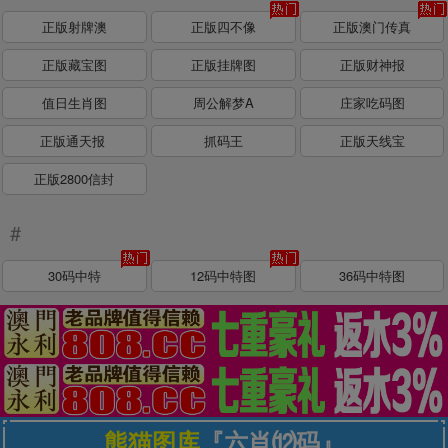
正版射牌澳
正版四不像
正版澳门传真
正版藏宝图
正版挂牌图
正版财神报
值日生肖图
周公解梦A
庄家吃码图
正版通天报
抓码王
正版天线宝
正版2800信封
#
30码中特
12码中特图
36码中特图
熊猫图库
『六肖⑿码』