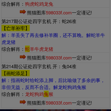
综合解肖：
狗虎蛇鸡龙兔
熊猫图库
598033f.com
一定谨记!
第217期公证处四字玄机 开：蛇26准
【亡羊补牢】
解：‌‌羊丢失了再去修补羊圈，还不算晚。解蛇羊牛
虎龙猪
综合解肖：
蛇
羊牛虎龙猪
熊猫图库
598033f.com
一定谨记!
第214期公证处四字玄机 开：兔04准
【画蛇添足】
解：‌‌指画蛇时给蛇添上脚，后比喻做了多余的事，
非但无益，反而不合适。解龙蛇狗鸡兔猴
综合解肖：
龙蛇狗鸡
兔
猴
熊猫图库
598033f.com
一定谨记!