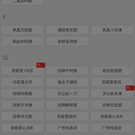
二尾四码图
F
凤凰天机图
佛祖禁肖图
凤凰卜卦澳
凤姐30码澳
发财波局报
G
管家婆1句话
挂牌平特报
观音彩报图
功茶澳夫早
鬼谷子报特
管家婆密传
挂牌内幕图
关公砍一刀
关公砍杀澳
挂牌天书澳
挂牌解密报
挂牌玄机图
挂牌寻宝图
管家婆财经
管家婆心水A
管家婆心水B
广州传真诗
广州传真猜