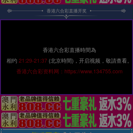
香港六合彩直播开奖
香港六合彩直播時間為
相约
21:29-21:37
(北京時間)，开启视频，敬請查看。
香港六合彩资料网：https://www.134755.com