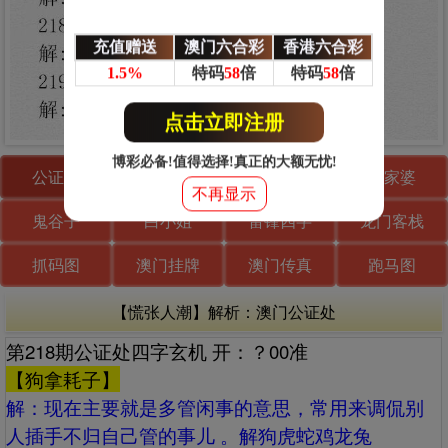
充值赠送
澳门六合彩
香港六合彩
1.5%
特码
58
倍
特码
58
倍
点击立即注册
博彩必备!值得选择!真正的大额无忧!
公证处
四不像
蛇蛋图
管家婆
不再显示
鬼谷子
白小姐
雷锋四字
龙门客栈
抓码图
澳门挂牌
澳门传真
跑马图
【慌张人潮】解析：澳门公证处
第218期公证处四字玄机 开：？00准
【狗拿耗子】
解：‌‌现在主要就是‌多管闲事‌的意思，常用来调侃别
人插手不归自己管的事儿 。‌‌解狗虎蛇鸡龙兔