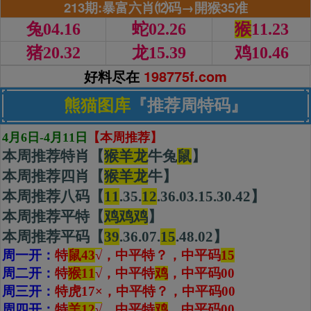
213期:暴富六肖⑿码→開猴35准
兔04.16
蛇02.26
猴
11.23
猪20.32
龙15.39
鸡10.46
好料尽在
198775f.com
熊猫图库
『推荐周特码』
4月6日-4月11日
【本周推荐】
本周推荐特肖【
猴羊龙
牛兔
鼠
】
本周推荐四肖【
猴
羊
龙
牛】
本周推荐八码【
11
.35.
12
.36.03.15.30.42】
本周推荐平特【
鸡鸡鸡
】
本周推荐平码【
39
.36.07.
15
.48.02】
周一开：
特
鼠43
√
，中平特？，
中平码
15
周二开：
特
猴11
√
，中平特
鸡
，
中平码00
周三开：
特虎17×，中平特？，
中平码00
周四开：
特
羊12
√
，中平特
鸡
，
中平码00