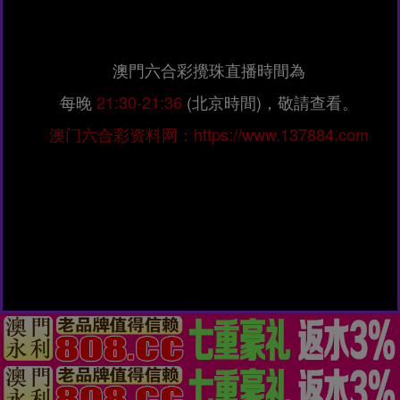
澳門六合彩攪珠直播時間為
每晚
21:30-21:36
(北京時間)，敬請查看。
澳门六合彩资料网：https://www.137884.com