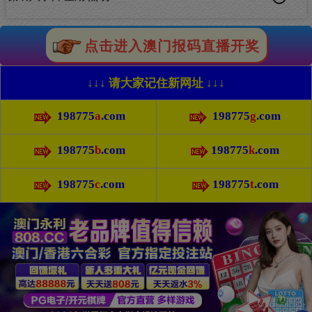
点击进入澳门报码直播开奖
↓↓↓ 请大家记住新网址 ↓↓↓
198775
a
.com
198775
g
.com
198775
b
.com
198775
k
.com
198775
c
.com
198775
t
.com