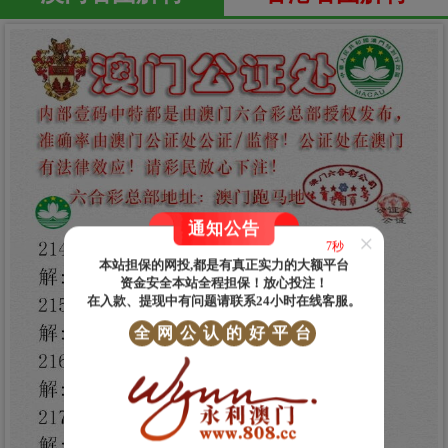
通知公告
×
6秒
本站担保的网投,都是有真正实力的大额平台
资金安全本站全程担保！放心投注！
在入款、提现中有问题请联系24小时在线客服。
全
网
公
认
的
好
平
台